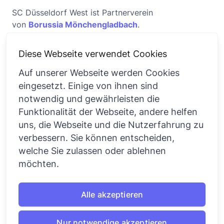
SC Düsseldorf West ist Partnerverein
von
Borussia Mönchengladbach
.
Diese Webseite verwendet Cookies
Auf unserer Webseite werden Cookies
eingesetzt. Einige von ihnen sind
Über uns
Rechtliches
notwendig und gewährleisten die
Funktionalität der Webseite, andere helfen
Der Verein
Impressum
uns, die Webseite und die Nutzerfahrung zu
verbessern. Sie können entscheiden,
Sportsbar West
Datenschutz
welche Sie zulassen oder ablehnen
Sportarten und
Cookie Einstellungen
möchten.
Aktivitäten
News und Presse
Alle akzeptieren
Nur notwendige akzeptieren