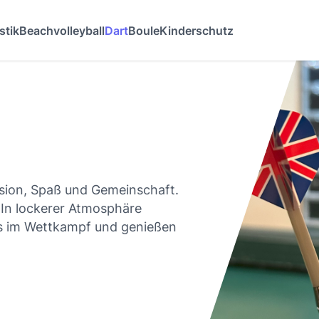
tik
Beachvolleyball
Dart
Boule
Kinderschutz
ision, Spaß und Gemeinschaft.
 In lockerer Atmosphäre
ns im Wettkampf und genießen