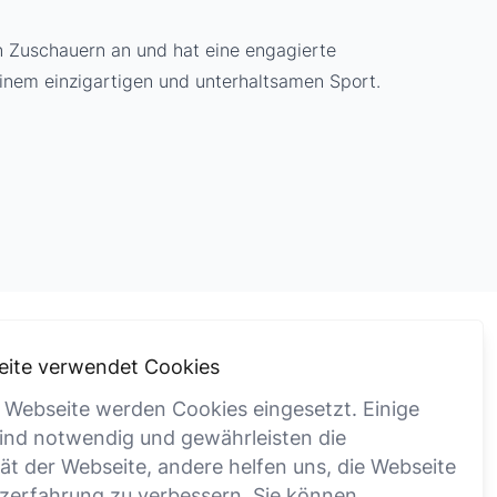
von Zuschauern an und hat eine engagierte
inem einzigartigen und unterhaltsamen Sport.
eite verwendet Cookies
Rechtliches
 Webseite werden Cookies eingesetzt. Einige
ind notwendig und gewährleisten die
Impressum
tät der Webseite, andere helfen uns, die Webseite
Datenschutz
zerfahrung zu verbessern. Sie können