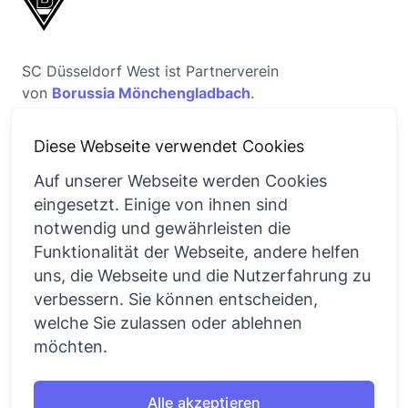
SC Düsseldorf West ist Partnerverein
von
Borussia Mönchengladbach
.
Diese Webseite verwendet Cookies
Auf unserer Webseite werden Cookies
eingesetzt. Einige von ihnen sind
Über uns
Rechtliches
notwendig und gewährleisten die
Funktionalität der Webseite, andere helfen
Der Verein
Impressum
uns, die Webseite und die Nutzerfahrung zu
verbessern. Sie können entscheiden,
Sportsbar West
Datenschutz
welche Sie zulassen oder ablehnen
Sportarten und
Cookie Einstellungen
möchten.
Aktivitäten
News und Presse
Alle akzeptieren