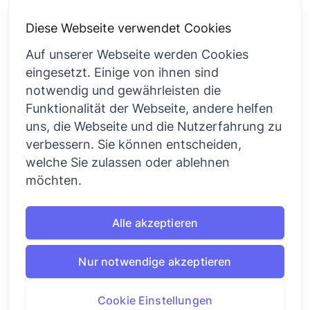
Diese Webseite verwendet Cookies
Auf unserer Webseite werden Cookies
eingesetzt. Einige von ihnen sind
Über uns
Rechtliches
notwendig und gewährleisten die
Funktionalität der Webseite, andere helfen
Der Verein
Impressum
uns, die Webseite und die Nutzerfahrung zu
verbessern. Sie können entscheiden,
Sportsbar West
Datenschutz
welche Sie zulassen oder ablehnen
Sportarten und
Cookie Einstellungen
möchten.
Aktivitäten
News und Presse
Alle akzeptieren
Nur notwendige akzeptieren
©2026 - SC West
Cookie Einstellungen
SC West 1919/50 e.V. | Schorlemerstraße 61 | 40547